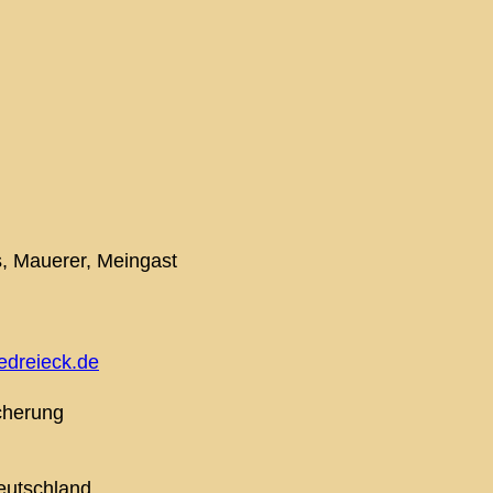
, Mauerer, Meingast
dreieck.de
icherung
eutschland